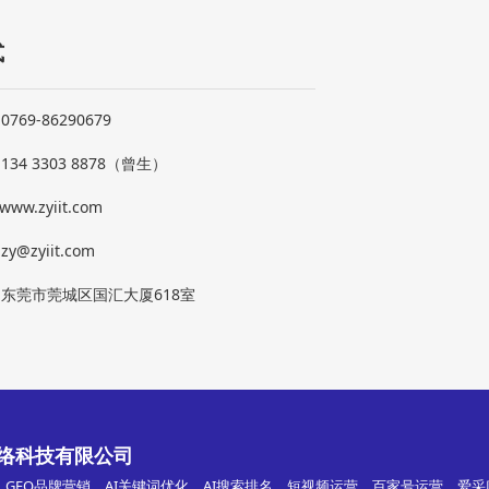
式
769-86290679
：
134 3303 8878（曾生）
www.zyiit.com
y@zyiit.com
东莞市莞城区国汇大厦618室
络科技有限公司
、GEO品牌营销、AI关键词优化、AI搜索排名、短视频运营、百家号运营、爱